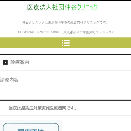
医療法人社団仲谷クリニック
仲谷クリニックは東京都小平市の総合内科クリニックです。
TEL.
042-341-5270
〒187-0043 東京都小平市学園東町３－３－３６
診療案内
診療内容
当院は感染症対策実施医療機関です。