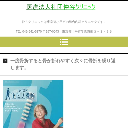
医療法人社団仲谷クリニック
仲谷クリニックは東京都小平市の総合内科クリニックです。
TEL.
042-341-5270
〒187-0043 東京都小平市学園東町３－３－３６
一度骨折すると骨が折れやすく次々に骨折を繰り返
します。