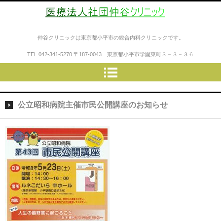
医療法人社団仲谷クリニック
仲谷クリニックは東京都小平市の総合内科クリニックです。
TEL.
042-341-5270
〒187-0043 東京都小平市学園東町３－３－３６
公立昭和病院主催市民公開講座のお知らせ