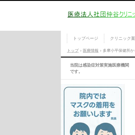
医療法人社団仲谷クリニッ
トップページ
クリニック
トップ
›
医療情報
›
多摩小平保健所か
当院は感染症対策実施医療機関
です。