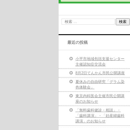
最近の投稿
小平市地域包括支援センター
主催認知症交流会
8月2日てんかん市民公開講座
夏休みの自由研究「グラム染
色体験会」
東京内科医会主催市民公開講
座のお知らせ
「無料歯科健診・相談」・
「歯科講演」・「妊産婦歯科
講演」のお知らせ