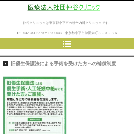
医療法人社団仲谷クリニック
仲谷クリニックは東京都小平市の総合内科クリニックです。
TEL.
042-341-5270
〒187-0043 東京都小平市学園東町３－３－３６
旧優生保護法による手術を受けた方への補償制度