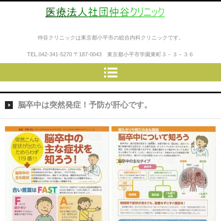
医療法人社団仲谷クリニック
仲谷クリニックは東京都小平市の総合内科クリニックです。
TEL.
042-341-5270
〒187-0043 東京都小平市学園東町３－３－３６
脳卒中は突然発症！予防が肝心です。