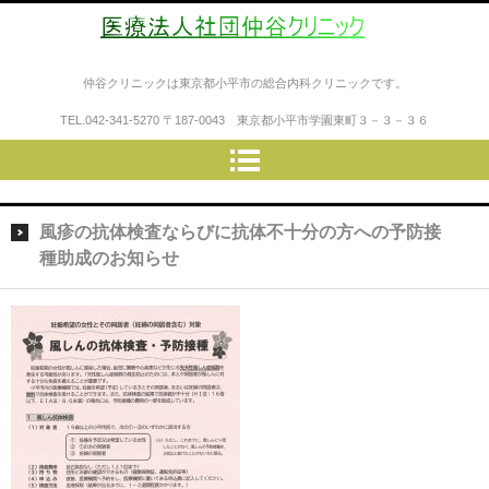
医療法人社団仲谷クリニック
仲谷クリニックは東京都小平市の総合内科クリニックです。
TEL.
042-341-5270
〒187-0043 東京都小平市学園東町３－３－３６
風疹の抗体検査ならびに抗体不十分の方への予防接
種助成のお知らせ