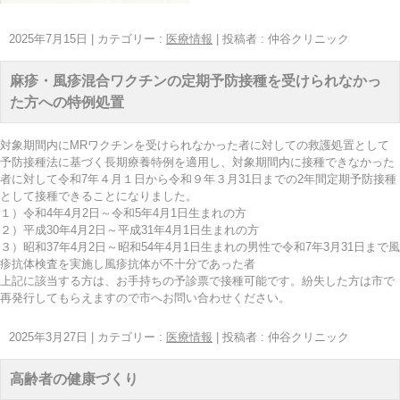
2025年7月15日
|
カテゴリー :
医療情報
|
投稿者 : 仲谷クリニック
麻疹・風疹混合ワクチンの定期予防接種を受けられなかっ
た方への特例処置
対象期間内にMRワクチンを受けられなかった者に対しての救護処置として
予防接種法に基づく長期療養特例を適用し、対象期間内に接種できなかった
者に対して令和7年４月１日から令和９年３月31日までの2年間定期予防接種
として接種できることになりました。
１）令和4年4月2日～令和5年4月1日生まれの方
２）平成30年4月2日～平成31年4月1日生まれの方
３）昭和37年4月2日～昭和54年4月1日生まれの男性で令和7年3月31日まで風
疹抗体検査を実施し風疹抗体が不十分であった者
上記に該当する方は、お手持ちの予診票で接種可能です。紛失した方は市で
再発行してもらえますので市へお問い合わせください。
2025年3月27日
|
カテゴリー :
医療情報
|
投稿者 : 仲谷クリニック
高齢者の健康づくり