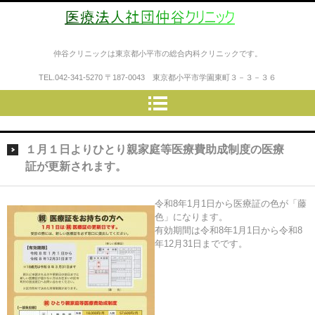
医療法人社団仲谷クリニック
仲谷クリニックは東京都小平市の総合内科クリニックです。
TEL.
042-341-5270
〒187-0043 東京都小平市学園東町３－３－３６
１月１日よりひとり親家庭等医療費助成制度の医療
証が更新されます。
令和8年1月1日から医療証の色が「藤
色」になります。
有効期間は令和8年1月1日から令和8
年12月31日までです。